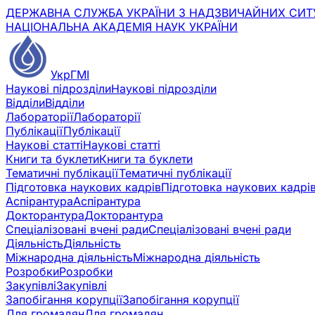
ДЕРЖАВНА СЛУЖБА УКРАЇНИ З НАДЗВИЧАЙНИХ СИТ
НАЦІОНАЛЬНА АКАДЕМІЯ НАУК УКРАЇНИ
УкрГМІ
Наукові підрозділи
Наукові підрозділи
Відділи
Відділи
Лабораторії
Лабораторії
Публікації
Публікації
Наукові статті
Наукові статті
Книги та буклети
Книги та буклети
Тематичні публікації
Тематичні публікації
Підготовка наукових кадрів
Підготовка наукових кадрі
Аспірантура
Аспірантура
Докторантура
Докторантура
Спеціалізовані вчені ради
Спеціалізовані вчені ради
Діяльність
Діяльність
Міжнародна діяльність
Міжнародна діяльність
Розробки
Розробки
Закупівлі
Закупівлі
Запобігання корупції
Запобігання корупції
Для громадян
Для громадян