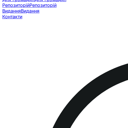
Репозиторій
Репозиторій
Видання
Видання
Контакти