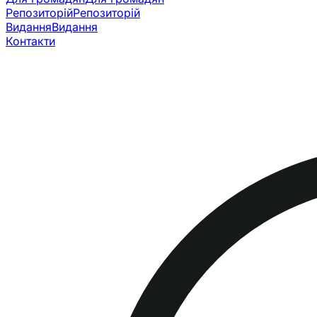
Репозиторій
Репозиторій
Видання
Видання
Контакти