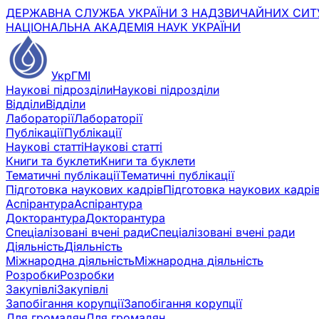
ДЕРЖАВНА СЛУЖБА УКРАЇНИ З НАДЗВИЧАЙНИХ СИТ
НАЦІОНАЛЬНА АКАДЕМІЯ НАУК УКРАЇНИ
УкрГМІ
Наукові підрозділи
Наукові підрозділи
Відділи
Відділи
Лабораторії
Лабораторії
Публікації
Публікації
Наукові статті
Наукові статті
Книги та буклети
Книги та буклети
Тематичні публікації
Тематичні публікації
Підготовка наукових кадрів
Підготовка наукових кадрі
Аспірантура
Аспірантура
Докторантура
Докторантура
Спеціалізовані вчені ради
Спеціалізовані вчені ради
Діяльність
Діяльність
Міжнародна діяльність
Міжнародна діяльність
Розробки
Розробки
Закупівлі
Закупівлі
Запобігання корупції
Запобігання корупції
Для громадян
Для громадян