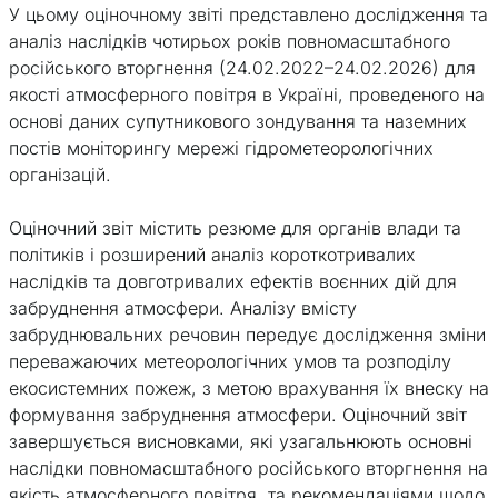
У цьому оціночному звіті представлено дослідження та
аналіз наслідків чотирьох років повномасштабного
російського вторгнення (24.02.2022–24.02.2026) для
якості атмосферного повітря в Україні, проведеного на
основі даних супутникового зондування та наземних
постів моніторингу мережі гідрометеорологічних
організацій.
Оціночний звіт містить резюме для органів влади та
політиків і розширений аналіз короткотривалих
наслідків та довготривалих ефектів воєнних дій для
забруднення атмосфери. Аналізу вмісту
забруднювальних речовин передує дослідження зміни
переважаючих метеорологічних умов та розподілу
екосистемних пожеж, з метою врахування їх внеску на
формування забруднення атмосфери. Оціночний звіт
завершується висновками, які узагальнюють основні
наслідки повномасштабного російського вторгнення на
якість атмосферного повітря, та рекомендаціями щодо