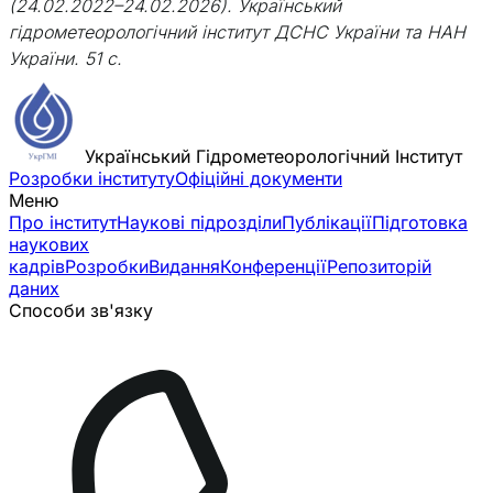
(24.02.2022–24.02.2026). Український
гідрометеорологічний інститут ДСНС України та НАН
України. 51 с.
Український Гідрометеорологічний Інститут
Розробки інституту
Офіційні документи
Меню
Про інститут
Наукові підрозділи
Публікації
Підготовка
наукових
кадрів
Розробки
Видання
Конференції
Репозиторій
даних
Способи зв'язку