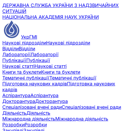
ДЕРЖАВНА СЛУЖБА УКРАЇНИ З НАДЗВИЧАЙНИХ
СИТУАЦІЙ
НАЦІОНАЛЬНА АКАДЕМІЯ НАУК УКРАЇНИ
УкрГМІ
Наукові підрозділи
Наукові підрозділи
Відділи
Відділи
Лабораторії
Лабораторії
Публікації
Публікації
Наукові статті
Наукові статті
Книги та буклети
Книги та буклети
Тематичні публікації
Тематичні публікації
Підготовка наукових кадрів
Підготовка наукових
кадрів
Аспірантура
Аспірантура
Докторантура
Докторантура
Спеціалізовані вчені ради
Спеціалізовані вчені ради
Діяльність
Діяльність
Міжнародна діяльність
Міжнародна діяльність
Розробки
Розробки
Закупівлі
Закупівлі