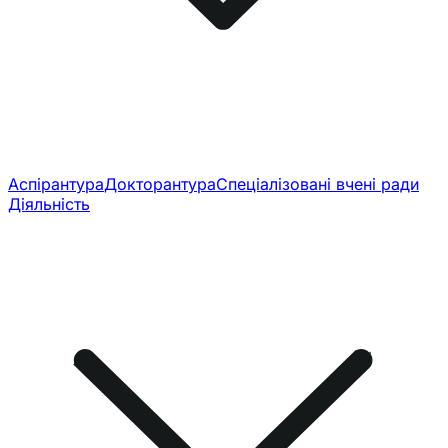
Аспірантура
Докторантура
Спеціалізовані вчені ради
Діяльність