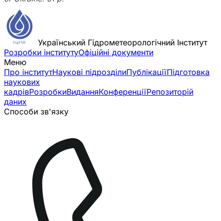
Український Гідрометеорологічний Інститут
Розробки інституту
Офіційні документи
Меню
Про інститут
Наукові підрозділи
Публікації
Підготовка
наукових
кадрів
Розробки
Видання
Конференції
Репозиторій
даних
Способи зв'язку