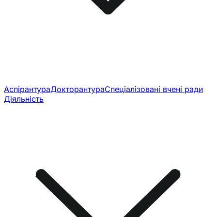
Аспірантура
Докторантура
Спеціалізовані вчені ради
Діяльність