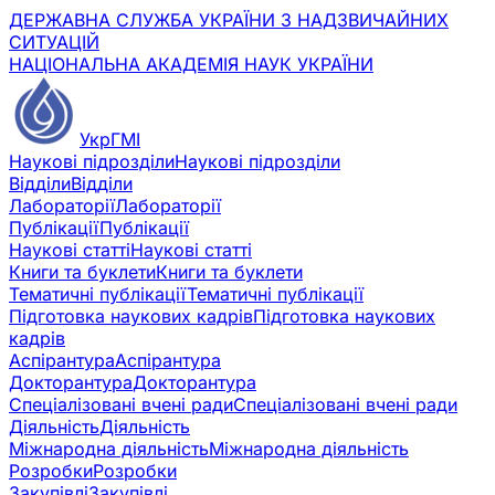
ДЕРЖАВНА СЛУЖБА УКРАЇНИ З НАДЗВИЧАЙНИХ
СИТУАЦІЙ
НАЦІОНАЛЬНА АКАДЕМІЯ НАУК УКРАЇНИ
УкрГМІ
Наукові підрозділи
Наукові підрозділи
Відділи
Відділи
Лабораторії
Лабораторії
Публікації
Публікації
Наукові статті
Наукові статті
Книги та буклети
Книги та буклети
Тематичні публікації
Тематичні публікації
Підготовка наукових кадрів
Підготовка наукових
кадрів
Аспірантура
Аспірантура
Докторантура
Докторантура
Спеціалізовані вчені ради
Спеціалізовані вчені ради
Діяльність
Діяльність
Міжнародна діяльність
Міжнародна діяльність
Розробки
Розробки
Закупівлі
Закупівлі